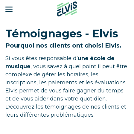
×
CATÉGORIES DE BLOG
Fonctionnalités
Témoignages - Elvis
Toutes les catégories
Tarifs
Gestion des adhérents
Pourquoi nos clients ont choisi Elvis.
Témoignage
Gestion de vos activités
Blog
Si vous êtes responsable d’
une école de 
Gestion de la planification
A propos d'Elvis
musique
, vous savez à quel point il peut être 
complexe de gérer les horaires, 
les 
Inscription en ligne
Témoignages
inscriptions
, les paiements et les évaluations. 
Module pédagogique
Nos références
Elvis permet de vous faire gagner du temps 
et de vous aider dans votre quotidien. 
Statistiques
Nos partenaires
Découvrez les témoignages de nos clients et 
leurs différentes problématiques. 