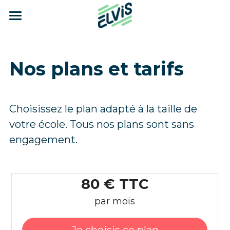
×
CATÉGORIES DE BLOG
Fonctionnalités
Toutes les catégories
Tarifs
Gestion des adhérents
Nos plans et tarifs
Témoignage
Gestion de vos activités
Blog
Gestion de la planification
A propos d'Elvis
Choisissez le plan adapté à la taille de 
votre école. Tous nos plans sont sans 
Inscription en ligne
Témoignages
engagement.
Module pédagogique
Nos références
Statistiques
Nos partenaires
80 € TTC
par mois