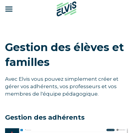
×
CATÉGORIES DE BLOG
Fonctionnalités
Toutes les catégories
Tarifs
Gestion des adhérents
Gestion des élèves et 
Témoignage
Gestion de vos activités
Blog
familles
Gestion de la planification
A propos d'Elvis
Inscription en ligne
Témoignages
Avec Elvis vous pouvez simplement créer et 
gérer vos adhérents, vos professeurs et vos 
Module pédagogique
Nos références
membres de l'équipe pédagogique. 
Statistiques
Nos partenaires
Gestion des adhérents