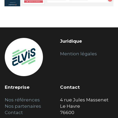
Juridique
Mention 
légales
Entreprise
Contact
Nos références
4 rue Jules Massenet
Nos p
artenaires
Le Havre
Contact
76600