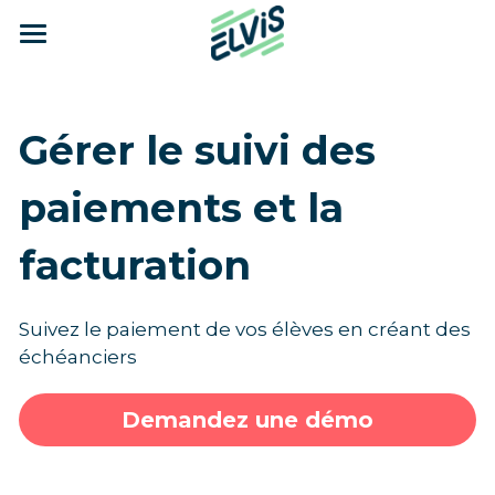
×
CATÉGORIES DE BLOG
Fonctionnalités
Toutes les catégories
Tarifs
Gestion des adhérents
Gérer le suivi des 
Témoignage
Gestion de vos activités
Blog
paiements et la 
Gestion de la planification
A propos d'Elvis
facturation
Inscription en ligne
Témoignages
Suivez le paiement de vos élèves en créant des 
Module pédagogique
Nos références
échéanciers 
Statistiques
Nos partenaires
Demandez une démo