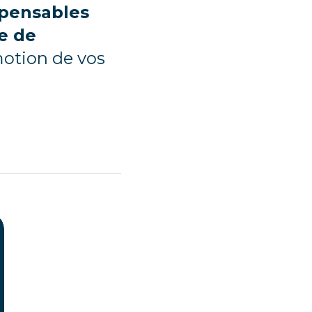
spensables 
 de 
motion de vos 