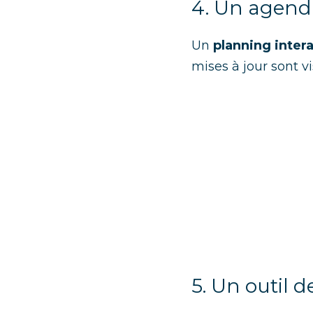
4. Un agend
Un 
planning intera
mises à jour sont v
5. Un outil d