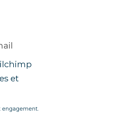
ail
ilchimp 
s et 
 et engagement.