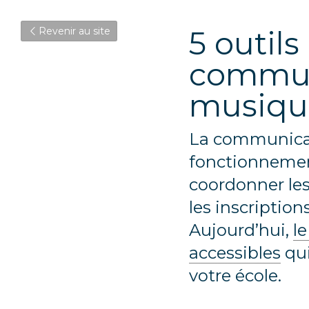
5 outils
Revenir au site
communi
musiqu
La communicati
fonctionnement
coordonner les
les inscription
Aujourd’hui, 
l
accessibles
 qu
votre école.